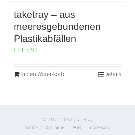
taketray – aus
meeresgebundenen
Plastikabfällen
CHF
5.90
In den Warenkorb
Details
© 2012 -
2026 by taketray
GmbH |
Disclaimer
|
AGB
|
Impressum