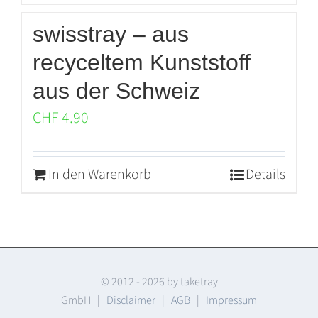
swisstray – aus
recyceltem Kunststoff
aus der Schweiz
CHF
4.90
In den Warenkorb
Details
© 2012 -
2026 by taketray
GmbH |
Disclaimer
|
AGB
|
Impressum