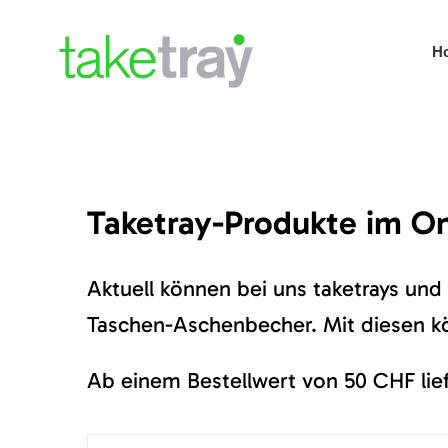
Skip
to
H
content
Taketray-Produkte im O
Aktuell können bei uns taketrays und 
Taschen-Aschenbecher. Mit diesen k
Ab einem Bestellwert von 50 CHF lief