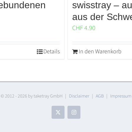
gebundenen
swisstray – au
aus der Schw
CHF
4.90
Details
In den Warenkorb
© 2012 -
2026 by taketray GmbH |
Disclaimer
|
AGB
|
Impressum
X
Instagram