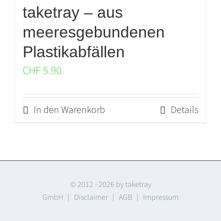
taketray – aus
meeresgebundenen
Plastikabfällen
CHF
5.90
In den Warenkorb
Details
© 2012 -
2026 by taketray
GmbH |
Disclaimer
|
AGB
|
Impressum