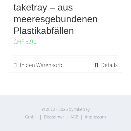
taketray – aus
meeresgebundenen
Plastikabfällen
CHF
5.90
In den Warenkorb
Details
© 2012 -
2026 by taketray
GmbH |
Disclaimer
|
AGB
|
Impressum