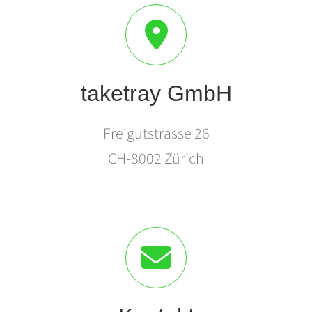
taketray GmbH
Freigutstrasse 26
CH-8002 Zürich