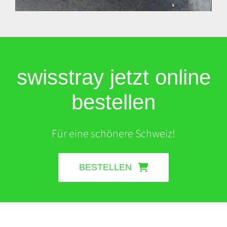
swiss
tray
jetzt online
bestellen
Für eine schönere Schweiz!
BESTELLEN